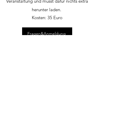
Veranstaltung und musst dafür nichts extra
herunter laden.
Kosten: 35 Euro
Fragen&Anmeldung
online am
18.12. 18-20
Uhr